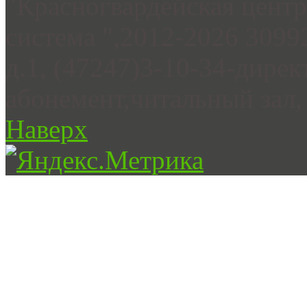
"Красногвардейская цент
система ",2012-2026 3099
д.1, (47247)3-10-34-дирек
абонемент,читальный зал, 
Наверх