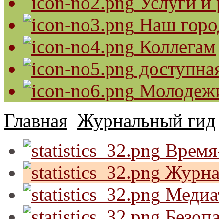
Услуги и 
Наш горо
Коллегам
доступная
Молодеж
Главная
Журнальный гид
Время-
Журна
Медиа
Безопа