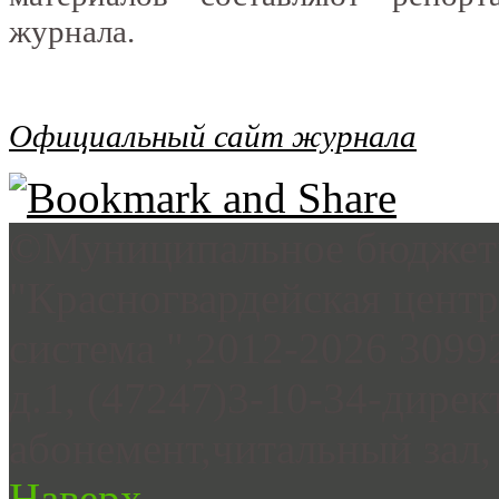
журнала.
Официальный сайт журнала
©Муниципальное бюджетн
"Красногвардейская цент
система ",2012-2026 3099
д.1, (47247)3-10-34-дирек
абонемент,читальный зал, 
Наверх