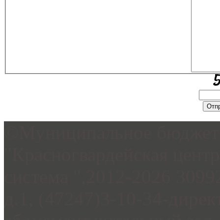
©Муниципальное бюджетн
"Красногвардейская цент
система ",2012-2026 3099
д.1, (47247)3-10-34-дирек