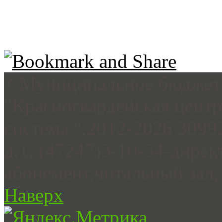
©Муниципальное бюджетн
"Красногвардейская цент
система ",2012-2026 3099
д.1, (47247)3-10-34-дирек
абонемент,читальный зал, 
Наверх