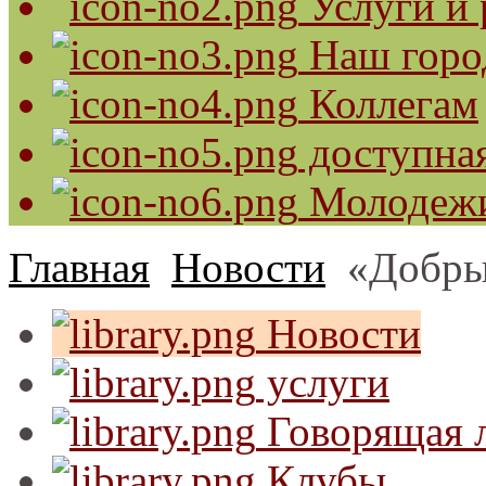
Услуги и 
Наш горо
Коллегам
доступная
Молодеж
Главная
Новости
«Добры
Новости
услуги
Говорящая л
Клубы