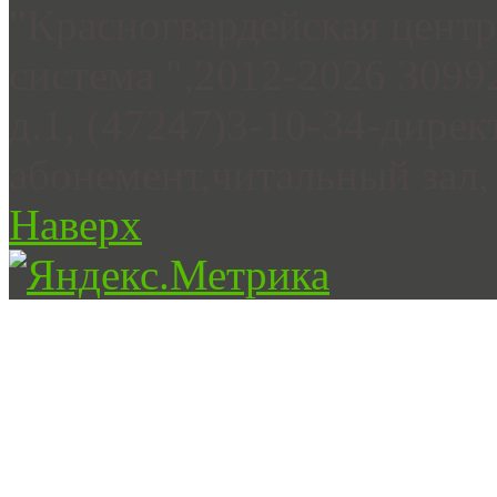
"Красногвардейская цент
система ",2012-2026 3099
д.1, (47247)3-10-34-дирек
абонемент,читальный зал, 
Наверх