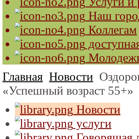
Услуги и 
Наш горо
Коллегам
доступная
Молодеж
Главная
Новости
Оздоро
«Успешный возраст 55+»
Новости
услуги
Говорящая л