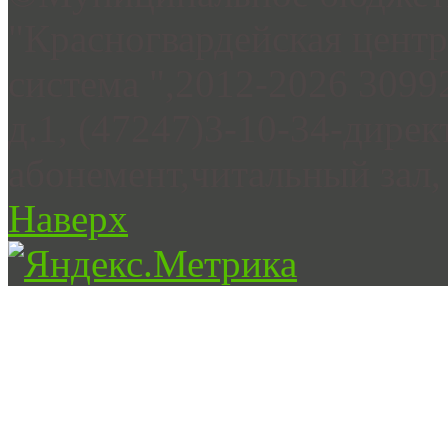
"Красногвардейская цент
система ",2012-2026 3099
д.1, (47247)3-10-34-дирек
абонемент,читальный зал, 
Наверх