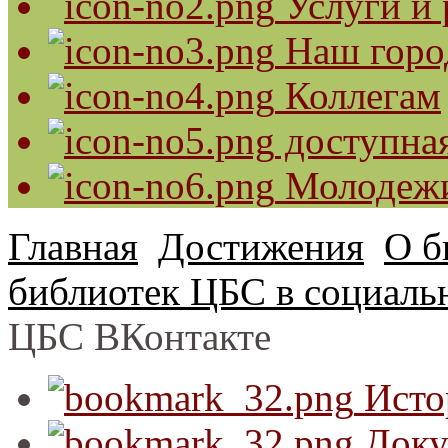
Услуги и 
Наш горо
Коллегам
доступная
Молодеж
Главная
Достижения
О б
библиотек ЦБС в социаль
ЦБС ВКонтакте
Исто
Доку