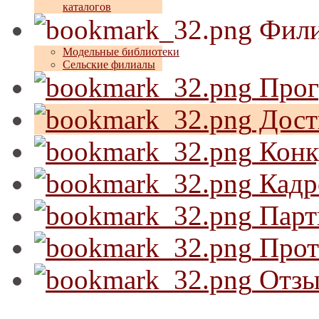
каталогов
Фили
Модельные библиотеки
Сельские филиалы
Прог
Дост
Конк
Кадр
Парт
Прот
Отзы