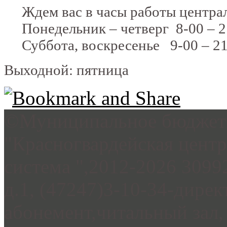
Ждем вас в часы работы централ
Понедельник – четверг 8-00 – 2
Суббота, воскресенье 9-00 – 21
Выходной: пятница
©Муниципальное бюджетн
"Красногвардейская цент
система ",2012-2026 3099
д.1, (47247)3-10-34-дирек
абонемент,читальный зал, 