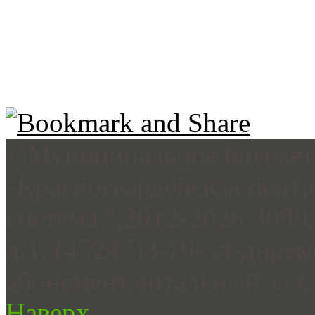
©Муниципальное бюджетн
"Красногвардейская цент
система ",2012-2026 3099
д.1, (47247)3-10-34-дирек
абонемент,читальный зал, 
Наверх