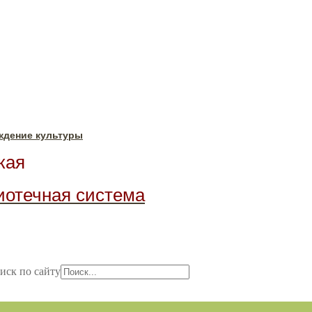
ждение культуры
ая
иотечная система
иск по сайту