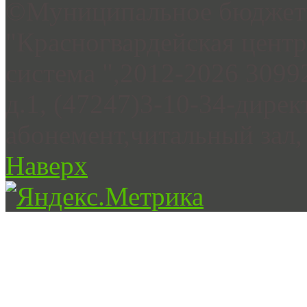
©Муниципальное бюджетн
"Красногвардейская цент
система ",2012-2026 3099
д.1, (47247)3-10-34-дирек
абонемент,читальный зал, 
Наверх