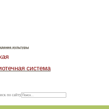
ждение культуры
ая
иотечная система
иск по сайту