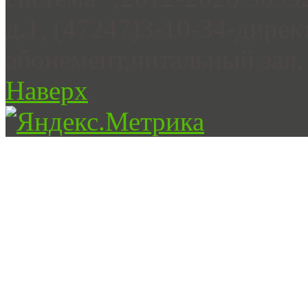
д.1, (47247)3-10-34-дирек
абонемент,читальный зал, 
Наверх