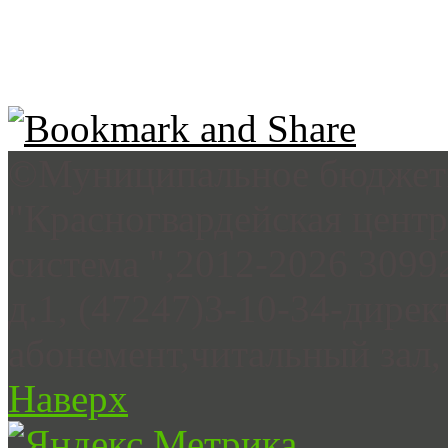
©Муниципальное бюджетн
"Красногвардейская цент
система ",2012-2026 3099
д.1, (47247)3-10-34-дирек
абонемент,читальный зал, 
Наверх