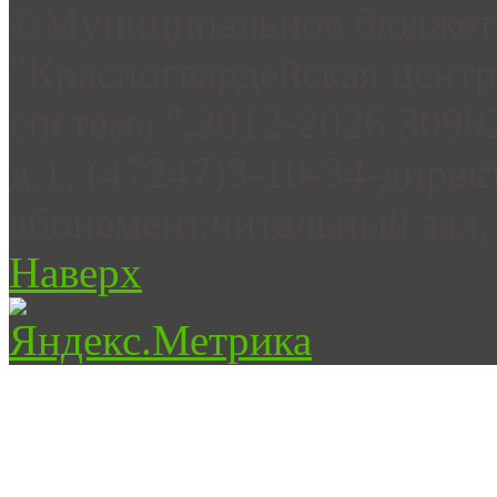
©Муниципальное бюджетн
"Красногвардейская цент
система ",2012-2026 3099
д.1, (47247)3-10-34-дирек
абонемент,читальный зал, 
Наверх