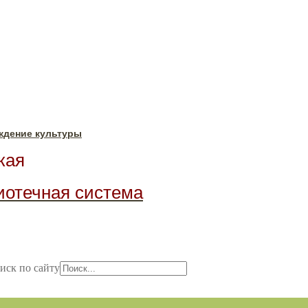
ждение культуры
ая
иотечная система
иск по сайту