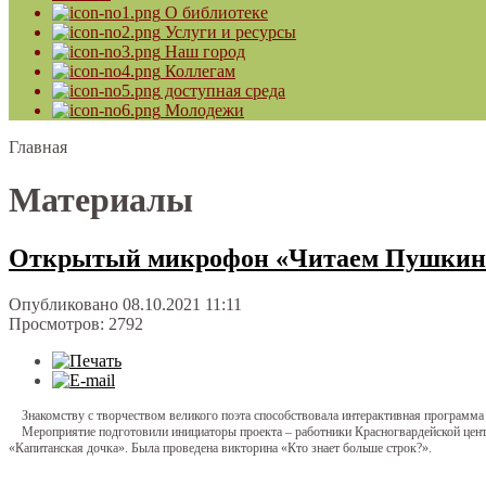
О библиотеке
Услуги и ресурсы
Наш город
Коллегам
доступная среда
Молодежи
Главная
Материалы
Открытый микрофон «Читаем Пушкина
Опубликовано 08.10.2021 11:11
Просмотров: 2792
Знакомству с творчеством великого поэта способствовала интерактивная програм
Мероприятие подготовили инициаторы проекта – работники Красногвардейской центр
«Капитанская дочка». Была проведена викторина «Кто знает больше строк?».