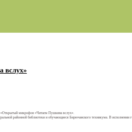
 вслух»
ма «Открытый микрофон «Читаем Пушкина вслух».
альной районной библиотеки и обучающиеся Бирючанского техникума. В исполнении го