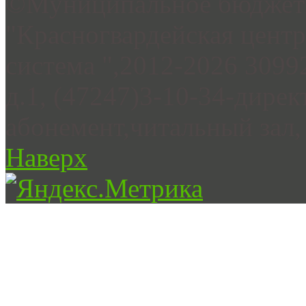
©Муниципальное бюджетн
"Красногвардейская цент
система ",2012-2026 3099
д.1, (47247)3-10-34-дирек
абонемент,читальный зал, 
Наверх