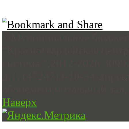
©Муниципальное бюджетн
"Красногвардейская цент
система ",2012-2026 3099
д.1, (47247)3-10-34-дирек
абонемент,читальный зал, 
Наверх