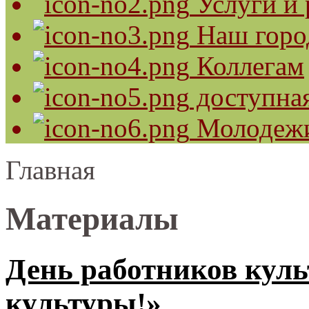
Услуги и 
Наш горо
Коллегам
доступная
Молодеж
Главная
Материалы
День работников куль
культуры!»