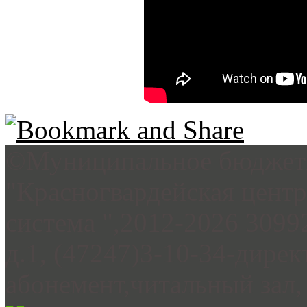
©Муниципальное бюджетн
"Красногвардейская цент
система ",2012-2026 3099
д.1, (47247)3-10-34-дирек
абонемент,читальный зал, 