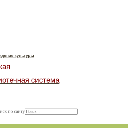
ждение культуры
ая
иотечная система
иск по сайту