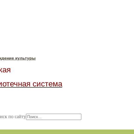
ждение культуры
ая
иотечная система
иск по сайту