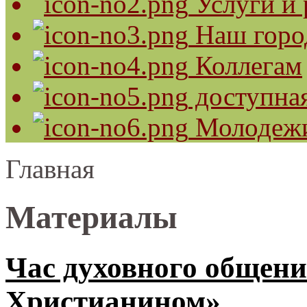
Услуги и 
Наш горо
Коллегам
доступная
Молодеж
Главная
Материалы
Час духовного общени
Христианином»