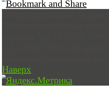
©Муниципальное бюджетн
"Красногвардейская цент
система ",2012-2026 3099
д.1, (47247)3-10-34-дирек
абонемент,читальный зал, 
Наверх