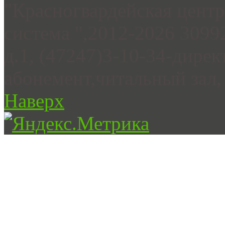
"Красногвардейская цент
система ",2012-2026 3099
д.1, (47247)3-10-34-дирек
абонемент,читальный зал, 
Наверх