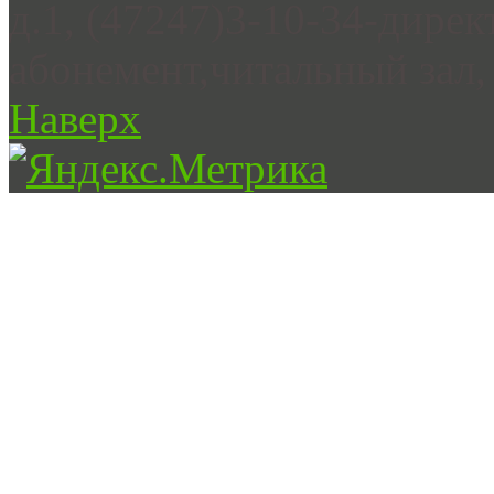
д.1, (47247)3-10-34-дирек
абонемент,читальный зал, 
Наверх