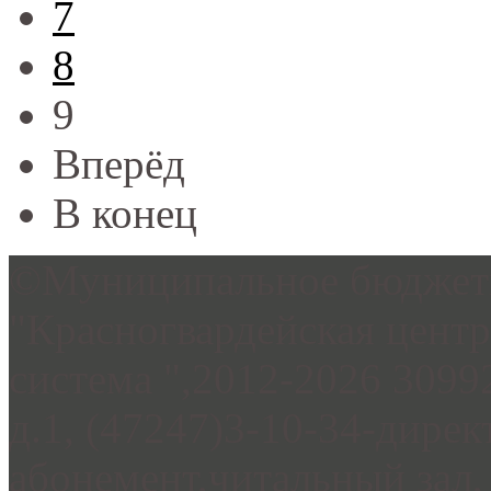
7
8
9
Вперёд
В конец
©Муниципальное бюджетн
"Красногвардейская цент
система ",2012-2026 3099
д.1, (47247)3-10-34-дирек
абонемент,читальный зал, 