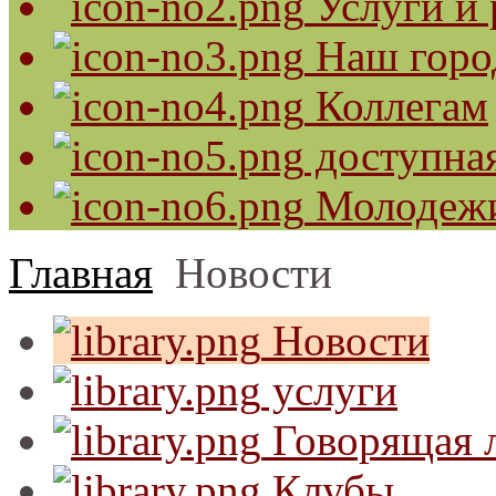
Услуги и 
Наш горо
Коллегам
доступная
Молодеж
Главная
Новости
Новости
услуги
Говорящая л
Клубы