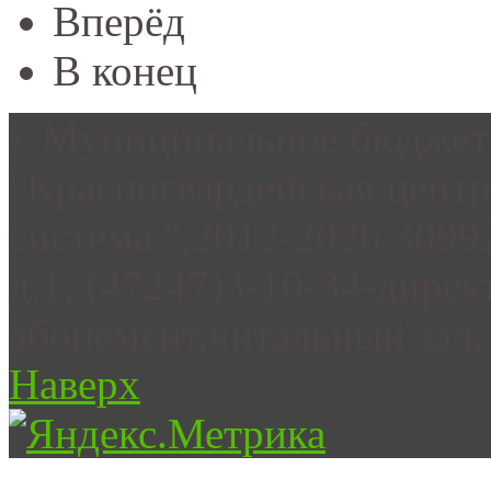
Вперёд
В конец
©Муниципальное бюджетн
"Красногвардейская цент
система ",2012-2026 3099
д.1, (47247)3-10-34-дирек
абонемент,читальный зал, 
Наверх