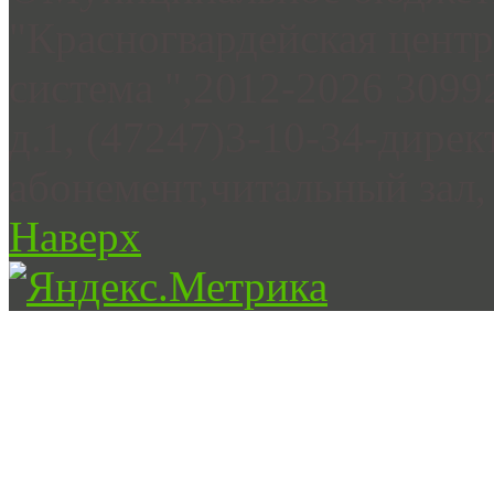
"Красногвардейская цент
система ",2012-2026 3099
д.1, (47247)3-10-34-дирек
абонемент,читальный зал, 
Наверх