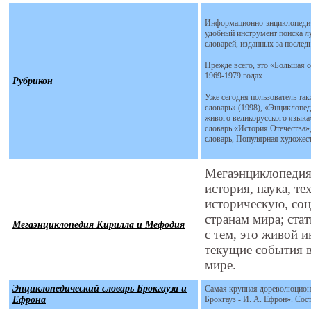
Информационно-энциклопедиче
удобный инструмент поиска л
словарей, изданных за последн
Прежде всего, это «Большая с
1969-1979 годах.
Рубрикон
Уже сегодня пользователь та
словарь» (1998), «Энциклопе
живого великорусского языка
словарь «История Отечества»
словарь, Популярная художес
Мегаэнциклопедия
история, наука, т
историческую, со
странам мира; ста
Мегаэнциклопедия Кирилла и Мефодия
с тем, это живой 
текущие события в
мире.
Энциклопедический словарь Брокгауза и
Самая крупная дореволюционн
Ефрона
Брокгауз - И. А. Ефрон». Сос