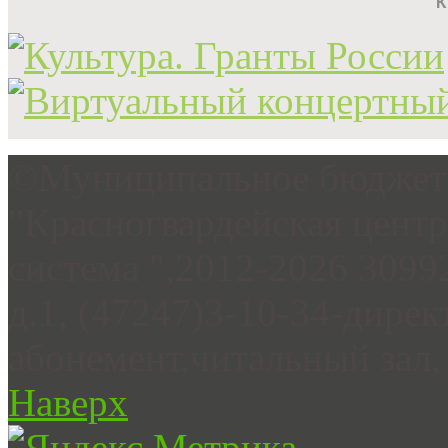
©Муниципальное бюджетн
"Красногвардейская цент
система ",2012-2026 3099
д.1, (47247)3-10-34-дирек
абонемент,читальный зал, 
Наверх